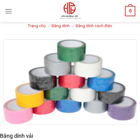
Skip
0
to
content
Trang chủ
/
Băng dính
/
Băng dính cách điện
Băng dính vải