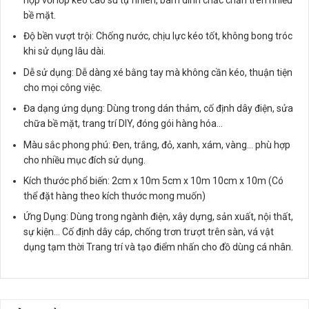
hợp với lớp keo cao su tự nhiên, bám dính chắc chắn trên nhiều
bề mặt.
Độ bền vượt trội: Chống nước, chịu lực kéo tốt, không bong tróc
khi sử dụng lâu dài.
Dễ sử dụng: Dễ dàng xé bằng tay mà không cần kéo, thuận tiện
cho mọi công việc.
Đa dạng ứng dụng: Dùng trong dán thảm, cố định dây điện, sửa
chữa bề mặt, trang trí DIY, đóng gói hàng hóa…
Màu sắc phong phú: Đen, trắng, đỏ, xanh, xám, vàng… phù hợp
cho nhiều mục đích sử dụng.
Kích thước phổ biến: 2cm x 10m 5cm x 10m 10cm x 10m (Có
thể đặt hàng theo kích thước mong muốn)
Ứng Dụng: Dùng trong ngành điện, xây dựng, sản xuất, nội thất,
sự kiện… Cố định dây cáp, chống trơn trượt trên sàn, vá vật
dụng tạm thời Trang trí và tạo điểm nhấn cho đồ dùng cá nhân.